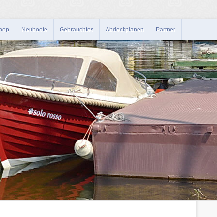
hop
Neuboote
Gebrauchtes
Abdeckplanen
Partner