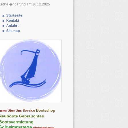
Letzte �nderung am 18.12.2025
Startseite
Kontakt
Anfahrt
Sitemap
Bootsshop
Service
Über Uns
Home
Neuboote
Gebrauchtes
Bootsvermietung
Schwimmstege
Abdeckplanen